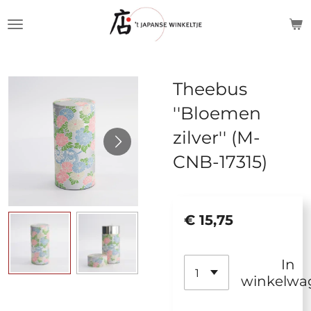
Ga
direct
naar
de
Theebus
hoofdinhoud
''Bloemen
zilver'' (M-
CNB-17315)
€ 15,75
In
winkelwa