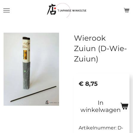
Ga
direct
naar
de
Wierook
hoofdinhoud
Zuiun (D-Wie-
Zuiun)
€ 8,75
In
winkelwagen
Artikelnummer:
D-