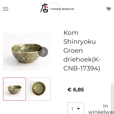
Ga
direct
naar
de
Kom
hoofdinhoud
Shinryoku
Groen
driehoek(K-
CNB-17394)
€ 6,85
In
winkelwa