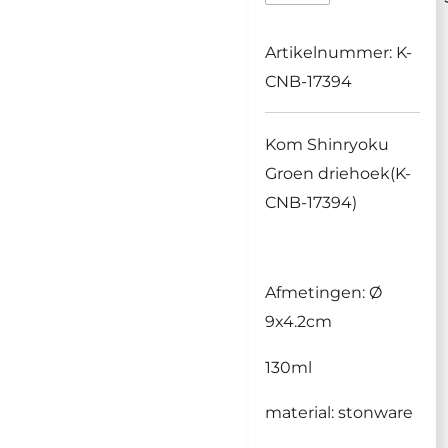
Artikelnummer:
K-
CNB-17394
Kom Shinryoku
Groen driehoek(K-
CNB-17394)
Afmetingen: Ø
9x4.2cm
130ml
material: stonware