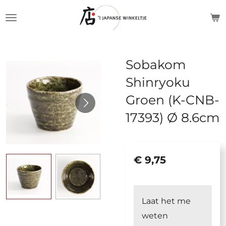
Ga
direct
naar
de
Sobakom
hoofdinhoud
Shinryoku
Groen (K-CNB-
17393) Ø 8.6cm
€ 9,75
Laat het me
weten