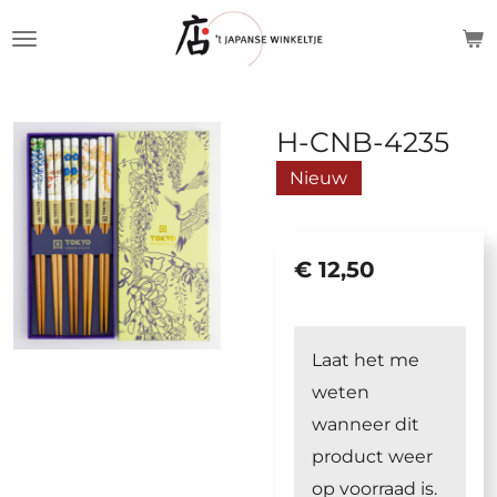
Ga
direct
naar
de
H-CNB-4235
hoofdinhoud
Nieuw
€ 12,50
Laat het me
weten
wanneer dit
product weer
op voorraad is.