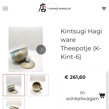
Ga
direct
naar
de
Kintsugi Hagi
hoofdinhoud
ware
Theepotje (K-
Kint-6)
€ 261,60
In
winkelwagen