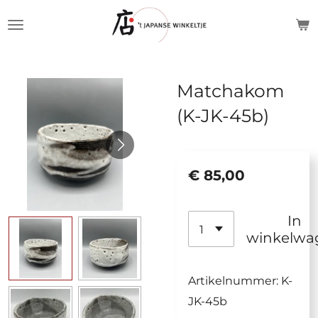
Ga
direct
naar
de
Matchakom
hoofdinhoud
(K-JK-45b)
€ 85,00
In
winkelwa
Artikelnummer:
K-
JK-45b