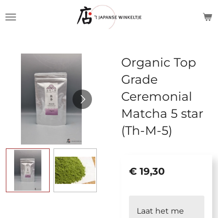
Ga
direct
naar
de
Organic Top
hoofdinhoud
Grade
Ceremonial
Matcha 5 star
(Th-M-5)
€ 19,30
Laat het me