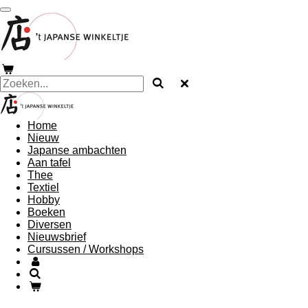
Ga
direct
naar
de
hoofdinhoud
Home
Nieuw
Japanse ambachten
Aan tafel
Thee
Textiel
Hobby
Boeken
Diversen
Nieuwsbrief
Cursussen / Workshops