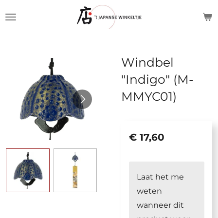
Ga
direct
naar
de
Windbel
hoofdinhoud
"Indigo" (M-
MMYC01)
€ 17,60
Laat het me
weten
wanneer dit