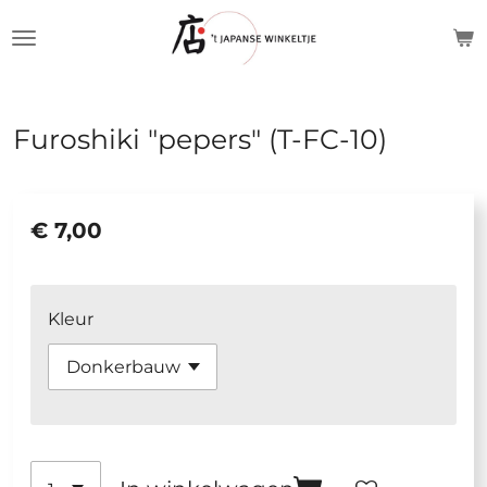
Ga
direct
naar
de
Furoshiki "pepers" (T-FC-10)
hoofdinhoud
€ 7,00
Kleur