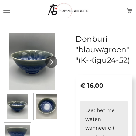
Ga
direct
naar
de
Donburi
hoofdinhoud
"blauw/groen"
"(K-Kigu24-52)
€ 16,00
Laat het me
weten
wanneer dit