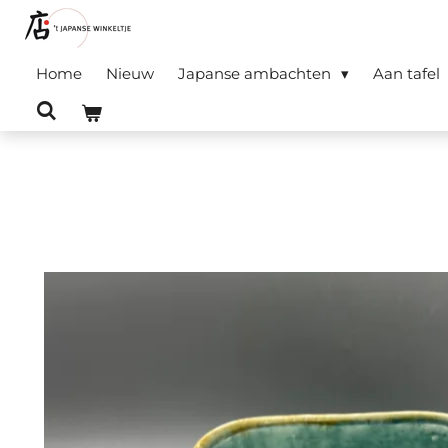
Ga
direct
Home
Nieuw
Japanse ambachten
Aan tafel
naar
de
hoofdinhoud