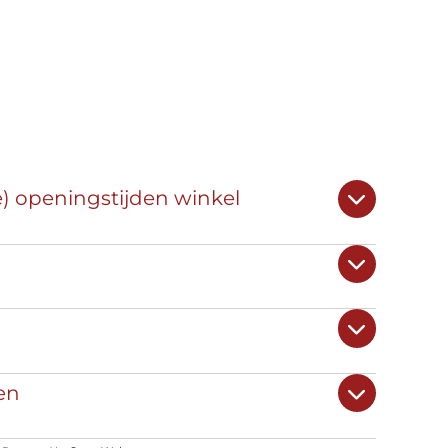
e) openingstijden winkel
en