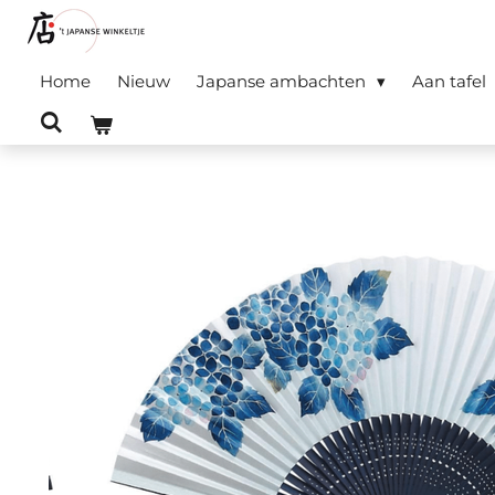
Ga
direct
Home
Nieuw
Japanse ambachten
Aan tafel
naar
de
hoofdinhoud