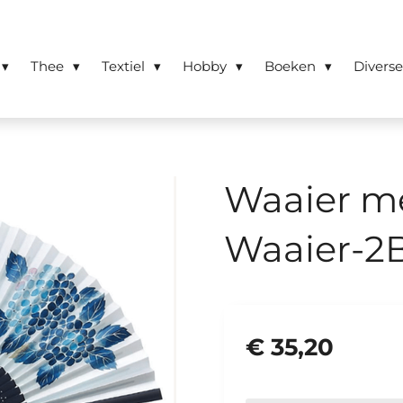
Thee
Textiel
Hobby
Boeken
Divers
Waaier me
Waaier-2
€ 35,20