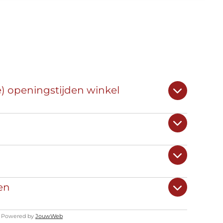
e) openingstijden winkel
en
Powered by
JouwWeb