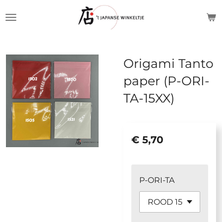
Ga
direct
naar
de
Origami Tanto
hoofdinhoud
paper (P-ORI-
TA-15XX)
€ 5,70
P-ORI-TA