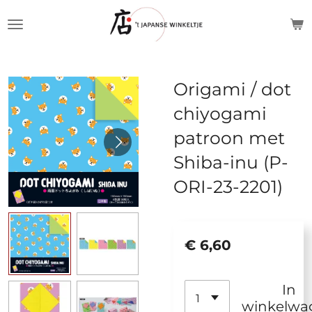
Ga
direct
naar
de
Origami / dot
hoofdinhoud
chiyogami
patroon met
Shiba-inu (P-
ORI-23-2201)
€ 6,60
In
winkelwa