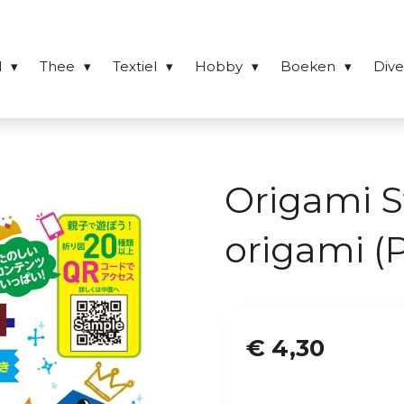
l
Thee
Textiel
Hobby
Boeken
Div
Origami 
origami (P
€ 4,30