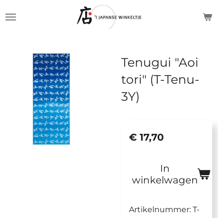
Ga
direct
naar
de
Tenugui "Aoi
hoofdinhoud
tori" (T-Tenu-
3Y)
€ 17,70
In
winkelwagen
Artikelnummer:
T-