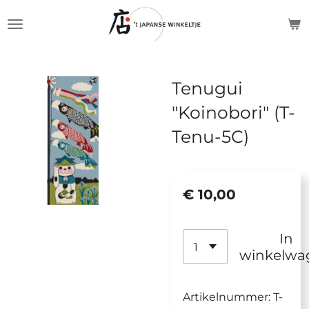
Ga
direct
naar
de
Tenugui
hoofdinhoud
"Koinobori" (T-
Tenu-5C)
€ 10,00
In
winkelwa
Artikelnummer:
T-