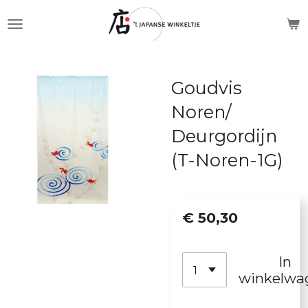
Ga
direct
naar
de
Goudvis
hoofdinhoud
Noren/
Deurgordijn
(T-Noren-1G)
€ 50,30
In
winkelwa