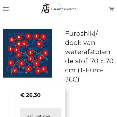
Ga
direct
naar
de
Furoshiki/
hoofdinhoud
doek van
waterafstoten
de stof, 70 x 70
cm (T-Furo-
36C)
€ 26,30
Laat het me