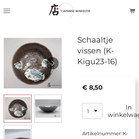
Ga
direct
naar
de
Schaaltje
hoofdinhoud
vissen (K-
Kigu23-16)
€ 8,50
In
winkelwa
Artikelnummer:
K-