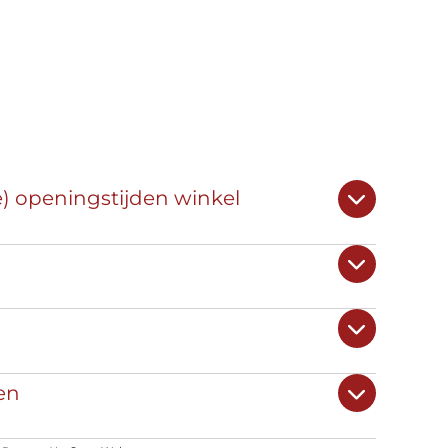
e) openingstijden winkel
en