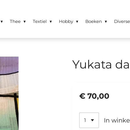
Thee
Textiel
Hobby
Boeken
Divers
Yukata d
€ 70,00
In wink