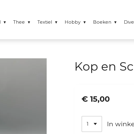
l
Thee
Textiel
Hobby
Boeken
Div
Kop en Sch
€ 15,00
In wink