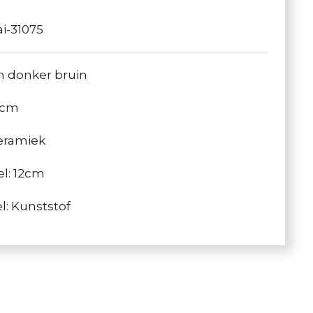
ai-31075
en donker bruin
9cm
keramiek
l: 12cm
l: Kunststof