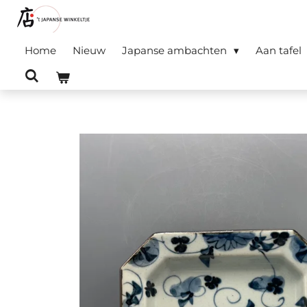
Ga
direct
Home
Nieuw
Japanse ambachten
Aan tafel
naar
de
hoofdinhoud