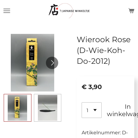
Ga
direct
naar
de
Wierook Rose
hoofdinhoud
(D-Wie-Koh-
Do-2012)
€ 3,90
In
winkelwa
Artikelnummer:
D-