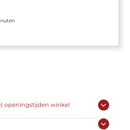
inuten
e) openingstijden winkel