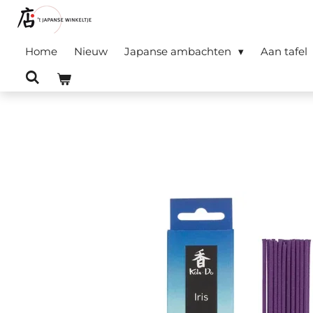
Ga
direct
Home
Nieuw
Japanse ambachten
Aan tafel
naar
de
hoofdinhoud