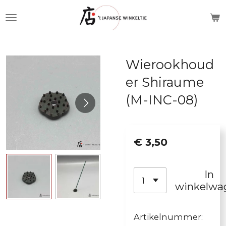
Ga
direct
naar
de
Wierookhoud
hoofdinhoud
er Shiraume
(M-INC-08)
€ 3,50
In
winkelwa
Artikelnummer: