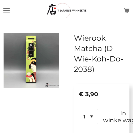
Ga
direct
naar
de
Wierook
hoofdinhoud
Matcha (D-
Wie-Koh-Do-
2038)
€ 3,90
In
winkelwa