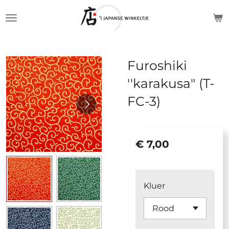
Ga
direct
naar
de
Furoshiki
hoofdinhoud
''karakusa" (T-
FC-3)
€ 7,00
Kluer