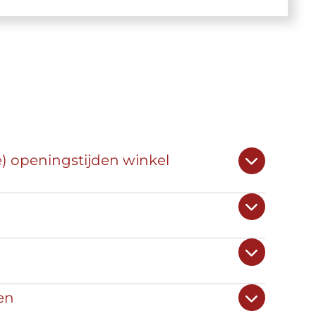
e) openingstijden winkel
en