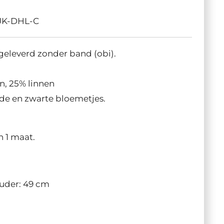
UK-DHL-C
geleverd zonder band (obi).
n, 25% linnen
ode en zwarte bloemetjes.
n 1 maat.
uder: 49 cm