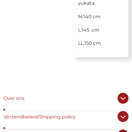
yukata:
M:140 cm
L:145 cm
LL:150 cm
Over ons
Verzendbeleid/Shipping policy