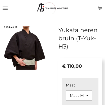
Ga
direct
naar
de
Yukata heren
hoofdinhoud
bruin (T-Yuk-
H3)
€ 110,00
Maat