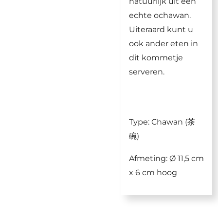
natuurlijk uit een
echte ochawan.
Uiteraard kunt u
ook ander eten in
dit kommetje
serveren.
Type: Chawan (茶
碗)
Afmeting: Ø 11,5 cm
x 6 cm hoog