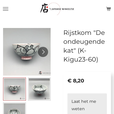
Ga
direct
naar
de
Rijstkom "De
hoofdinhoud
ondeugende
kat" (K-
Kigu23-60)
€ 8,20
Laat het me
weten