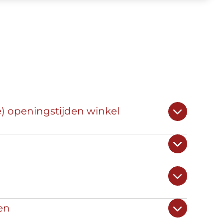
e) openingstijden winkel
en