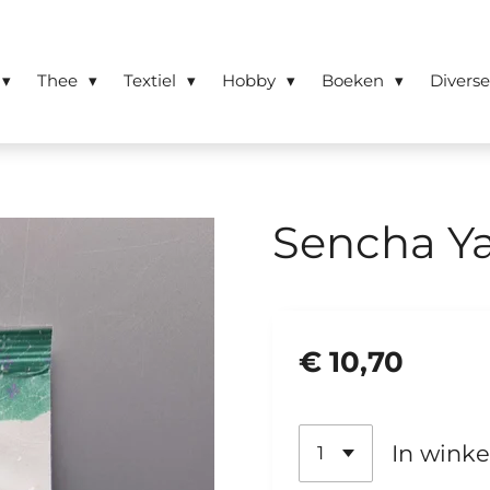
Thee
Textiel
Hobby
Boeken
Divers
Sencha Y
€ 10,70
In wink