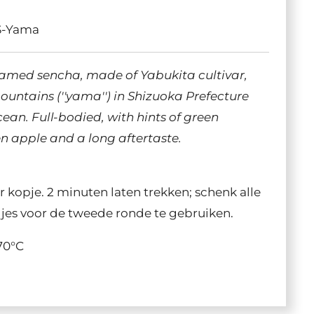
S-Yama
eamed sencha, made of Yabukita cultivar,
untains (''yama'') in Shizuoka Prefecture
cean. Full-bodied, with hints of green
 apple and a long aftertaste.
 kopje. 2 minuten laten trekken; schenk alle
djes voor de tweede ronde te gebruiken.
70
°C