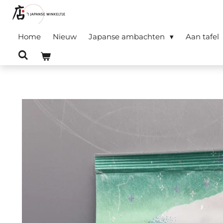
Ga
direct
Home
Nieuw
Japanse ambachten
Aan tafel
naar
de
hoofdinhoud