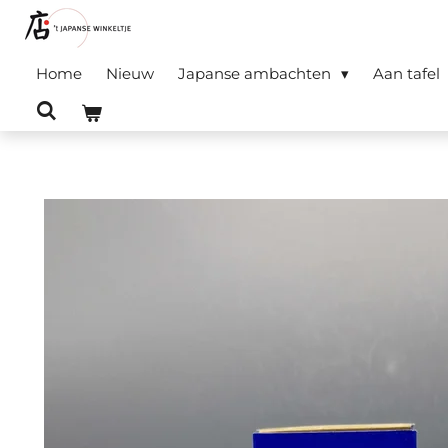
Ga
direct
Home
Nieuw
Japanse ambachten
Aan tafel
naar
de
hoofdinhoud