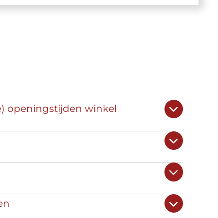
e) openingstijden winkel
en