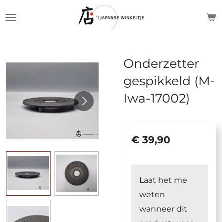
Ga
direct
naar
de
Onderzetter
hoofdinhoud
gespikkeld (M-
Iwa-17002)
€ 39,90
Laat het me
weten
wanneer dit