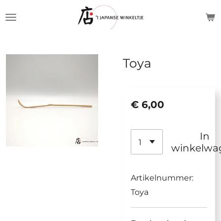
Ga
direct
naar
de
Toya
hoofdinhoud
€ 6,00
In
winkelwa
Artikelnummer:
Toya