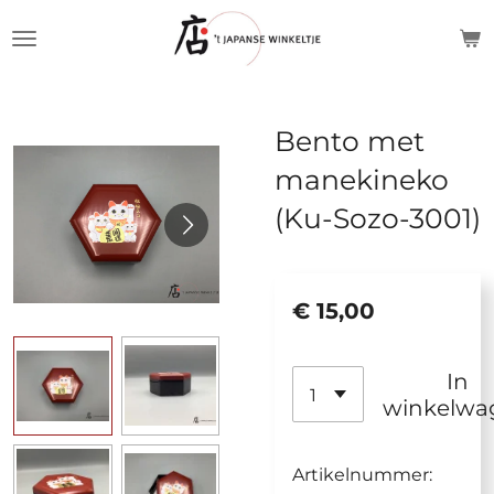
Ga
direct
naar
de
Bento met
hoofdinhoud
manekineko
(Ku-Sozo-3001)
€ 15,00
In
winkelwa
Artikelnummer: