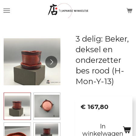
Ga
direct
naar
de
3 delig: Beker,
hoofdinhoud
deksel en
onderzetter
bes rood (H-
Mon-Y-13)
€ 167,80
In
winkelwagen