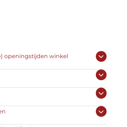
e) openingstijden winkel
en