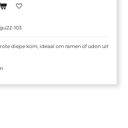
igu22-103
grote diepe kom, ideaal om ramen of udon uit
cm