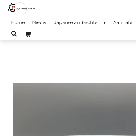
Ga
direct
Home
Nieuw
Japanse ambachten
Aan tafel
naar
de
hoofdinhoud