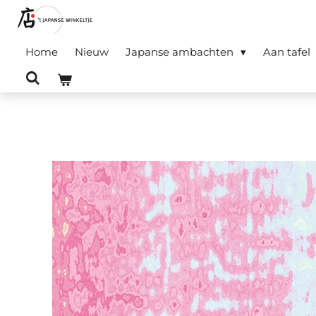
Ga
direct
Home
Nieuw
Japanse ambachten
Aan tafel
naar
de
hoofdinhoud