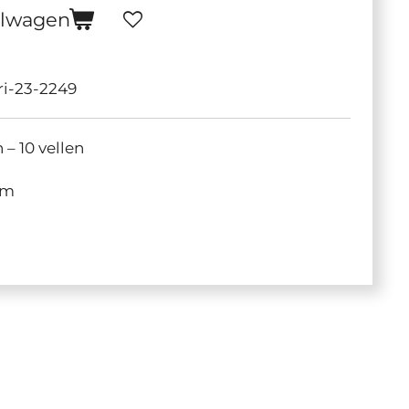
elwagen
ri-23-2249
 – 10 vellen
cm