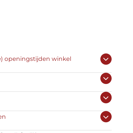
e) openingstijden winkel
en