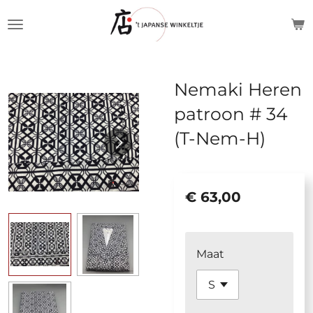
Ga
direct
naar
de
Nemaki Heren
hoofdinhoud
patroon # 34
(T-Nem-H)
€ 63,00
Maat