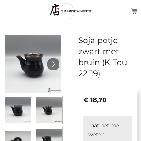
Ga
direct
naar
de
Soja potje
hoofdinhoud
zwart met
bruin (K-Tou-
22-19)
€ 18,70
Laat het me
weten