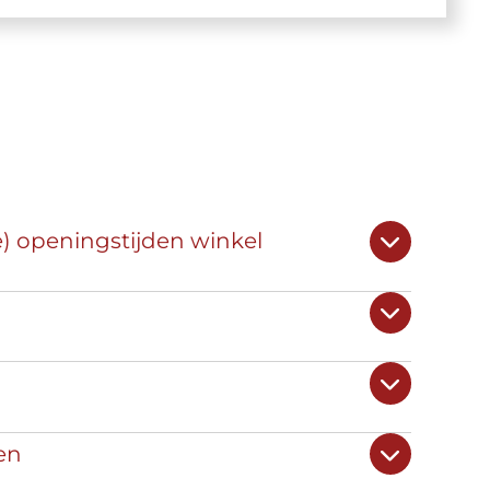
e) openingstijden winkel
en