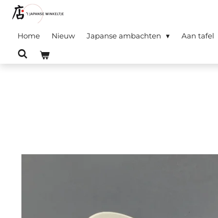
Ga
direct
Home
Nieuw
Japanse ambachten
Aan tafel
naar
de
hoofdinhoud