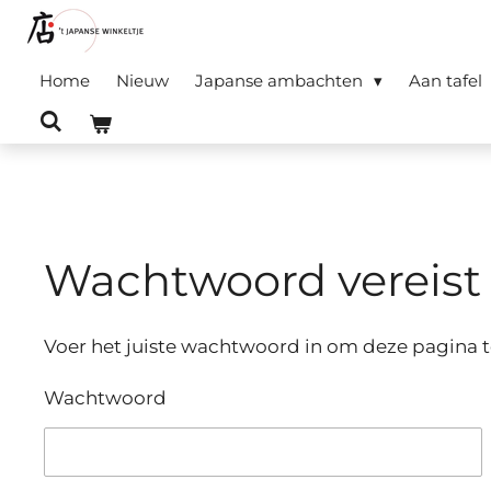
Ga
direct
Home
Nieuw
Japanse ambachten
Aan tafel
naar
de
hoofdinhoud
Wachtwoord vereist
Voer het juiste wachtwoord in om deze pagina 
Wachtwoord